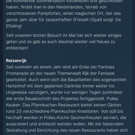
die kommende Sommersaison vorbereiten und geschlossen
haben, findet man in den Niederlanden, fernab von
verschlossenen Parkpforten, einen magischen Ort, der das
ganze Jahr über für zauberhaften (Freizeit-)Spaß sorgt: De
Efteling!
Seit unserem letzten Besuch im Mai hat sich wieder einiges
getan und so gab es auch diesmal wieder viel Neues zu
entdecken!
Reizenrijk
Seit nunmehr als einem Jahr wird am Ende der Pardoes
Promenade an der neuen Themenwelt Rijk der Fantasie
gearbeitet. Auch wenn sich die Bauarbeiten des sogenannten
Hartenhof mit dem geplanten Darkride immer weiter ins
Ungewisse verzögern, wurde vor wenigen Tagen zumindest
der erste Bauabschnitt des Projektes fertiggestellt: Polles
Keuken. Das Pfannkuchen Restaurant bietet seinen Gästen
rund 20 verschiedene Pfannkuchen Kreationen. Von süß bis
herzhaft werden in Polles Küche Gaumenfreuden serviert, die
ausprobiert und entdeckt werden wollen. Mit der liebevollen
Gestaltung und Einrichtung des neuen Restaurants haben sich