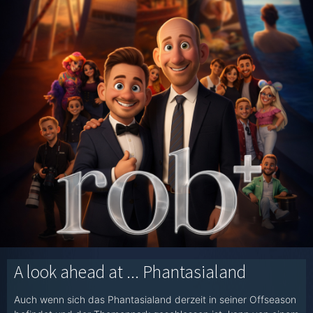
A look ahead at ... Phantasialand
Auch wenn sich das Phantasialand derzeit in seiner Offseason