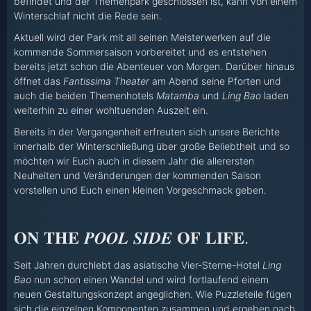
befindet und der Themenpark geschlossen ist, kann von einem
Winterschlaf nicht die Rede sein.
Aktuell wird der Park mit all seinen Meisterwerken auf die
kommende Sommersaison vorbereitet und es entstehen
bereits jetzt schon die Abenteuer von Morgen. Darüber hinaus
öffnet das
Fantissima Theater
am Abend seine Pforten und
auch die beiden Themenhotels
Matamba
und
Ling Bao
laden
weiterhin zu einer wohltuenden Auszeit ein.
Bereits in der Vergangenheit erfreuten sich unsere Berichte
innerhalb der Winterschließung über große Beliebtheit und so
möchten wir Euch auch in diesem Jahr die allerersten
Neuheiten und Veränderungen der kommenden Saison
vorstellen und Euch einen kleinen Vorgeschmack geben.
𝐎𝐍 𝐓𝐇𝐄 𝑷𝑶𝑶𝑳 𝑺𝑰𝑫𝑬 𝐎𝐅 𝐋𝐈𝐅𝐄.
Seit Jahren durchlebt das asiatische Vier-Sterne-Hotel
Ling
Bao
nun schon einen Wandel und wird fortlaufend einem
neuen Gestaltungskonzept angeglichen. Wie Puzzleteile fügen
sich die einzelnen Komponenten zusammen und ergeben nach