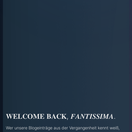
𝐖𝐄𝐋𝐂𝐎𝐌𝐄 𝐁𝐀𝐂𝐊, 𝑭𝑨𝑵𝑻𝑰𝑺𝑺𝑰𝑴𝑨.
Wer unsere Blogeinträge aus der Vergangenheit kennt weiß,