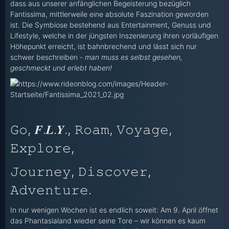
dass aus unserer anfänglichen Begeisterung bezüglich
Fantissima, mittlerweile eine absolute Faszination geworden
ist. Die Symbiose bestehend aus Entertainment, Genuss und
Lifestyle, welche in der jüngsten Inszenierung ihren vorläufigen
Höhepunkt erreicht, ist bahnbrechend und lässt sich nur
schwer beschreiben -
man muss es selbst gesehen,
geschmeckt und erlebt haben!
𝙶𝚘, 𝑭.𝑳.𝒀., 𝚁𝚘𝚊𝚖, 𝚅𝚘𝚢𝚊𝚐𝚎,
𝙴𝚡𝚙𝚕𝚘𝚛𝚎,
𝙹𝚘𝚞𝚛𝚗𝚎𝚢, 𝙳𝚒𝚜𝚌𝚘𝚟𝚎𝚛,
𝙰𝚍𝚟𝚎𝚗𝚝𝚞𝚛𝚎.
In nur wenigen Wochen ist es endlich soweit: Am 9. April öffnet
das Phantasialand wieder seine Tore – wir können es kaum