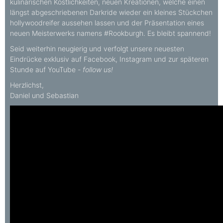
kulinarischen Köstlichkeiten, neuen Kreationen, welche einen
längst abgeschriebenen Darkride wieder ein kleines Stückchen
hollywoodreifer aussehen lassen und der Präsentation eines
neuen Meisterwerks namens #Rookburgh. Es bleibt spannend!
Seid weiterhin neugierig und verfolgt unsere neuesten
Eindrücke exklusiv auf Facebook, Instagram und zur späteren
Stunde auf YouTube
- follow us!
Herzlichst,
Daniel und Sebastian