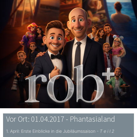
Vor Ort: 01.04.2017 - Phantasialand
1. April: Erste Einblicke in die Jubiläumssaison
- T e i l 2