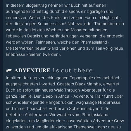
In diesem Blogeintrag nehmen wir Euch mit auf einen
aufregenden Streifzug durch die sechs einzigartigen und
immersiven Welten des Parks und zeigen Euch die Highlights
der diesjährigen Sommersaison! Nahezu jeder Themenbereich
wurde in den letzten Wochen und Monaten mit neuen,
liebevollen Details und Veränderungen versehen, die entdeckt
werden wollen. Feinheiten, welche den Phantasialand-
Meisterwerken neuen Glanz verleihen und zum Teil völlig neue
Erlebnisse kreieren (werden).
𝐀𝐃𝐕𝐄𝐍𝐓𝐔𝐑𝐄 𝚒𝚜 𝚘𝚞𝚝 𝚝𝚑𝚎𝚛𝚎.
Inmitten der eng verschlungenen Topographie des mehrfach
ausgezeichneten Inverted-Coasters Black Mamba, erwartet
Euch ab sofort ein neues Walk-Through-Abenteuer für die
ganze Familie: Der ‚Deep in Africa - Adventure Trail’ führt über
schwindelerregende Hängebrücken, waghalsige Hindernisse
und immer haarscharf vorbei am Schienenlabyrinth der
beliebten Achterbahn. Wir wurden vom Phantasialand
eingeladen, um Mitglieder einer auserwählten Adventure Crew
zu werden und um die afrikanische Themenwelt ganz neu zu