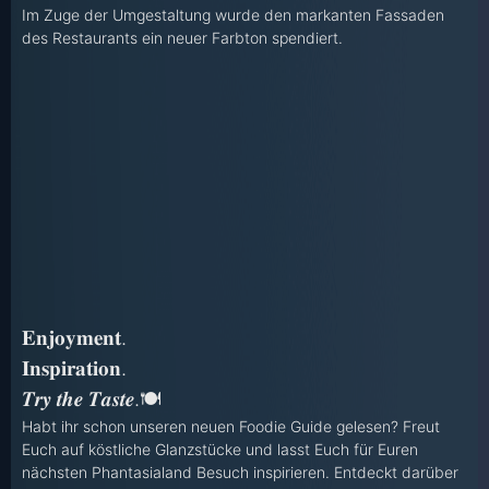
Im Zuge der Umgestaltung wurde den markanten Fassaden
des Restaurants ein neuer Farbton spendiert.
𝐄𝐧𝐣𝐨𝐲𝐦𝐞𝐧𝐭.
𝐈𝐧𝐬𝐩𝐢𝐫𝐚𝐭𝐢𝐨𝐧.
𝑻𝒓𝒚 𝒕𝒉𝒆 𝑻𝒂𝒔𝒕𝒆.🍽
Habt ihr schon unseren neuen Foodie Guide gelesen? Freut
Euch auf köstliche Glanzstücke und lasst Euch für Euren
nächsten Phantasialand Besuch inspirieren. Entdeckt darüber