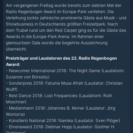
Am vergangenen Freitag wurde bereits zum siebten Mal der
Radio Regenbogen Award im Europa-Park verliehen. Die
Verleihung lockte zahlreiche prominente Gäste aus Musik - und
Showbusiness in Deutschlands größten Freizeitpark. Nach
dem Trubel rund um den Red Carpet ging es für die Gäste des
Awards in die Europa-Park Arena. Im Rahmen einer
glamourösen Gala wurde die begehrte Auszeichnung
überreicht.
Preisträger und Laudatoren des 22. Radio Regenbogen
Award:
- Newcomer International 2018: The Night Game (Laudatorin:
Suzanne von Borsody)
- Sonderpreis 2018: Fatuma Musa Afrah (Laudator: Christian
Wulff)
- Best Dance 2018: Lost Frequencies (Laudatorin: Ruth
Moschner)
- Medienmann 2018: Johannes B. Kerner (Laudator: Jörg
Wontorra)
- Künstlerin National 2018: Namika (Laudator: Sven Plöger)
- Ehrenaward 2018: Dietmar Hopp (Laudator: Günther H.
Oettinger)