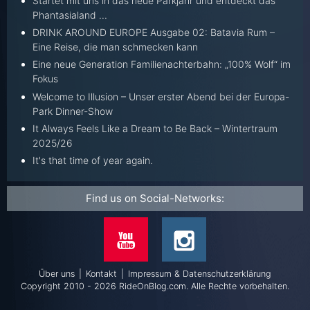
Startet mit uns in das neue Parkjahr und entdeckt das
Phantasialand ...
DRINK AROUND EUROPE Ausgabe 02: Batavia Rum –
Eine Reise, die man schmecken kann
Eine neue Generation Familienachterbahn: „100% Wolf“ im
Fokus
Welcome to Illusion – Unser erster Abend bei der Europa-
Park Dinner-Show
It Always Feels Like a Dream to Be Back – Wintertraum
2025/26
It's that time of year again.
Find us on Social-Networks:
Über uns
|
Kontakt
|
Impressum & Datenschutzerklärung
Copyright 2010 - 2026 RideOnBlog.com. Alle Rechte vorbehalten.