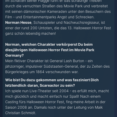
Im Schatten seiner Flagge führt er das schaurige Treiben
durch die verruchten Straßen des Movie Park und verbreitet
mit seinen dämonischen Kameraden unter den Besuchern des
Film - und Entertainmentparks Angst und Schrecken.
Norman Hesse
, Schauspieler und Nachwuchsregisseur, ist
einer der rund 200 Untoten, die das 13. Halloween Horror Fest
ganz schön lebendig machen!
Norman, welchen Charakter verkörperst Du beim
diesjährigen
Halloween Horror Fest im Movie Park
Germany?
Mein fiktiver Charakter ist General Lash Burton - ein
jähzorniger, impulsiver Südstaaten-General, der zu Zeiten des
Bürgerkrieges um 1864 verschwunden war.
Wie bist Du dazu gekommen und was fasziniert Dich
letztendlich
daran, Scareactor zu sein?
Ich spiele nun Live-Theater seit 2004 - es erfüllt mich, macht
mich glücklich und macht einfach nur Spaß! Nach einem
Casting fürs Halloween Horror Fest, fing meine Arbeit in der
Saison 2008 an. Damals noch unter der Leitung von Maik
Christian Schmidt.