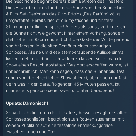
Die Geschichte beginnt bereits beim Betreten des Theaters.
Dieses wurde eigens für die neue Show von den Bühnenbild-
& Film-Set-Designern des Kino-Erfolgs „Das Parfüm“ völlig
umgestaltet. Bereits hier ist die mystische und finstere
Stimmung deutlich zu spüren! Anders als sonst, verbirgt sich
die Bühne nicht wie gewohnt hinter einem Vorhang, sondern
steht offen im Raum und entführt die Gäste des Wintergartens
von Anfang an in die alten Gemäuer eines schaurigen
Schlosses. Alleine um diese atemberaubende Kulisse einmal
live zu erleben und auf sich wirken zu lassen, sollte man der
Show einen Besuch abstatten. Was dort erschaffen wurde, ist
unbeschreiblich! Man kann sagen, dass das Bühnenbild fast
schon von der eigentlichen Show ablenkt, aber eben nur fast,
denn was in den darauffolgenden 45 Minuten passiert, ist
mindestens genauso sehenswert und atemberaubend!
Update:
Dämonisch!
Sobald sich die Türen des Theaters, besser gesagt, des alten
Schlosses schließen, begibt sich Jan Rouven zusammen mit
seinem Publikum auf eine fesselnde Entdeckungsreise
zwischen Leben und Tod.