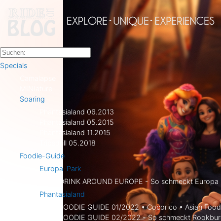
Specials
Camalapse
MINIature
Soaring
Phantasialand 06.2013
Phantasialand 05.2015
Phantasialand 11.2015
Tripsdrill 05.2018
Foodie-Guide
Europa-Park
DRINK AROUND EUROPE - So schmeckt Europa i
Phantasialand
FOODIE GUIDE 01/2022 • Cocorico • Asian Food 
FOODIE GUIDE 02/2022 - So schmeckt Rookbur