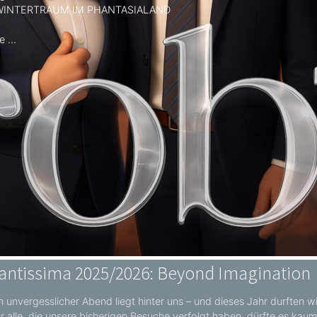
 WINTERTRAUM IM PHANTASIALAND
 ...
antissima 2025/2026: Beyond Imagination
n unvergesslicher Abend liegt hinter uns – und dieses Jahr durften w
r alle, die unsere bisherigen Besuche verfolgt haben, dürfte es kau