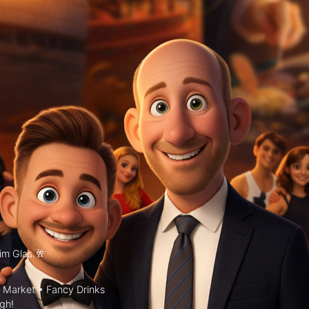
m Glas.🥂
Market • Fancy Drinks
gh!