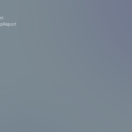
n!
ipReport