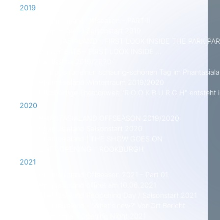
2019
Phantasialand Offseason - PART II
Phantasialand Saisonstart 2019
PHANTASIALAND - FIRST LOOK INSIDE THE PARK PART
CRAZY BATS - FIRST LOOK INSIDE ...
Fantissima 2019/2020
10 Tipps für einen schaurig-schönen Tag im Phantasiala
Phantasialand Wintertraum 2019/2020
Einzigartige Themenwelt "R O O K B U R G H" entsteht 
2020
PHANTASIALAND OFFSEASON 2019/2020
Phantasialand Saisonstart 2020
Phantasialand | THE SHOW GOES ON
SOFT OPENING - ROOKBURGH
2021
Phantasialand Offseason 2021 - Part 01.
Phantasialand öffnet am 10.06.2021
Phantasialand Reopening Day / Saisonstart 2021
Phantasialand - 'What's new?' Vor Ort Bericht
Fantissima - Opening Night 2021