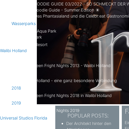
FOODIE GUIDE 03/2022 - SO SCHMECKT DER
Foodie Guide - Summer Edition ☀
Das Phantasialand und die Celebr:eat Gastronomie
Wasserparks
Jungle Aqua Park
Siam Park
Walt Disney World Resort
Walibi Holland
2013
Halloween Fright Nights 2013 - Walibi Holland
2017
Walibi Holland - eine ganz besondere Verbindung
2018
Halloween Fright Nights 2018 in Walibi Holland
2019
F
Halloween Fright Nights 2019
POPULAR POSTS:
Universal Studios Florida
Ei
Der Architekt hinter den
2014
Fü