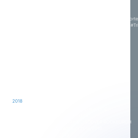
2016
Phantasialand Saisonstart 2016
Premiere im Phantasialand: Klugheim öffnet seine Pforte
#UniqueExperiences #WhatsNewAt #Phantasialand #Tr
Fantissima Spielzeit 2016/2017
It´s the Most Wonderful Time of the Year!
2017
10. Februar
25. März
01. April
Celebration Days 2017
September 2017
Fantissima 2017/2018
Phantasialand Wintertraum 2017/2018
2018
Phantasialand Offseason - Preview 2K18
Phantasialand Saisonstart 2018
ESCAPE THE ORDINARY & DISCOVER ROOKBURGH
Phantasialand Wintertraum 2018/2019
Fantissima 2018/2019