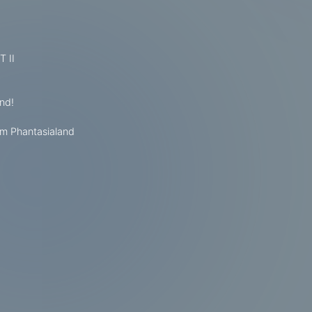
 II
nd!
im Phantasialand