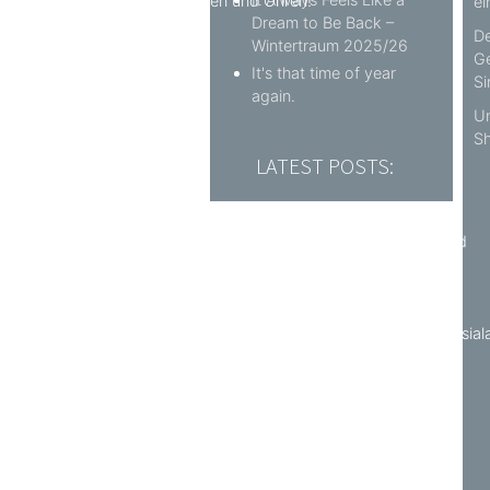
"Öffnet Eure Augen und Ohren!"
ei
Dream to Be Back –
2011
De
Wintertraum 2025/26
01. April
Ge
It's that time of year
09. April
Si
again.
14. Mai
Un
09. Juli
Sh
21. August
LATEST POSTS:
10. September
02. Oktober
25. November
Fantissima - Die große Abendshow im Phantasialand
Maus au Chocolat - eröffnet
RideOnBlog goes to Singapore
Asia Nights 2011
Das Beste kommt zum Schluss - Silvester im Phantasial
Zeitreise - Phantasialand
2012
07. Januar
31. März
22. April
26. Mai