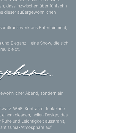
uben, dass inzwischen über fünfzehn
 es dieser außergewöhnlichen
Gesamtkunstwerk aus Entertainment,
n und Eleganz – eine Show, die sich
reu bleibt.
 gewöhnlicher Abend, sondern ein
Schwarz-Weiß-Kontraste, funkelnde
 einem cleanen, hellen Design, das
r Ruhe und Leichtigkeit ausstrahlt,
 Fantissima-Atmosphäre auf