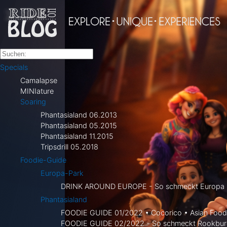
Specials
Camalapse
MINIature
Soaring
Phantasialand 06.2013
Phantasialand 05.2015
Phantasialand 11.2015
Tripsdrill 05.2018
Foodie-Guide
Europa-Park
DRINK AROUND EUROPE - So schmeckt Europa i
Phantasialand
FOODIE GUIDE 01/2022 • Cocorico • Asian Food 
FOODIE GUIDE 02/2022 - So schmeckt Rookbur