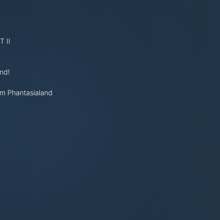
 II
nd!
im Phantasialand