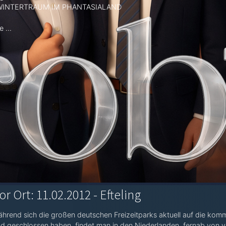
 WINTERTRAUM IM PHANTASIALAND
 ...
or Ort: 11.02.2012 - Efteling
hrend sich die großen deutschen Freizeitparks aktuell auf die k
d geschlossen haben, findet man in den Niederlanden, fernab von v