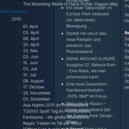
Attraktionen
The Wizarding World of Harry Potter: Diagon Alley
ma
Ein neuer Saisonstart im
Phantasialand
Europa-Park bedeutet
Se
2010
vor allem eines:
Ne
Bewegung ...
01. April
03. April
Re
Startet mit uns in das
08. April
Se
neue Parkjahr und
25. April
Fa
entdeckt das
22. Mai
Da
Phantasialand ...
03. Juni
Ba
DRINK AROUND EUROPE
15. Juni
ru
Ausgabe 02: Batavia Rum
03. Juli
Ga
– Eine Reise, die man
15. Juli
Ei
schmecken kann
08. August
üb
Eine neue Generation
17. Oktober
ei
Familienachterbahn:
26. November
„100% Wolf“ im Fokus
05. Dezember
Welcome to Illusion –
Asia Nights 2010 im Phantasialand
Unser erster Abend bei
TOGGO Spaß Tag im Phantasialand
der Europa-Park Dinner-
Fantissima - die große Abendshow
Show
Reges Treiben im Tal der Wuze
It Always Feels Like a