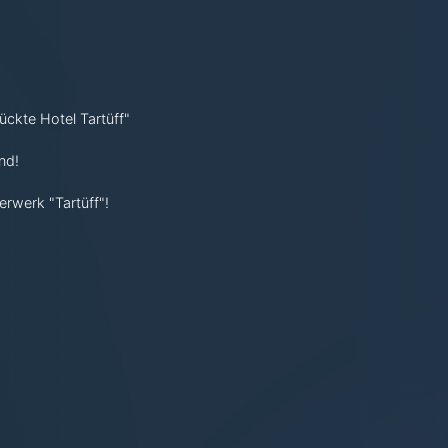
rückte Hotel Tartüff"
nd!
erwerk "Tartüff"!