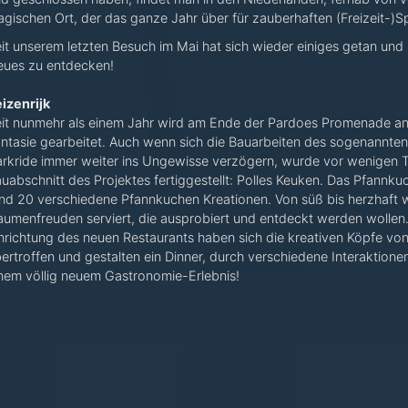
gischen Ort, der das ganze Jahr über für zauberhaften (Freizeit-)Sp
it unserem letzten Besuch im Mai hat sich wieder einiges getan und
ues zu entdecken!
izenrijk
it nunmehr als einem Jahr wird am Ende der Pardoes Promenade an
ntasie gearbeitet. Auch wenn sich die Bauarbeiten des sogenannte
rkride immer weiter ins Ungewisse verzögern, wurde vor wenigen 
uabschnitt des Projektes fertiggestellt: Polles Keuken. Das Pfannku
nd 20 verschiedene Pfannkuchen Kreationen. Von süß bis herzhaft 
umenfreuden serviert, die ausprobiert und entdeckt werden wollen. 
nrichtung des neuen Restaurants haben sich die kreativen Köpfe von
ertroffen und gestalten ein Dinner, durch verschiedene Interaktion
nem völlig neuem Gastronomie-Erlebnis!