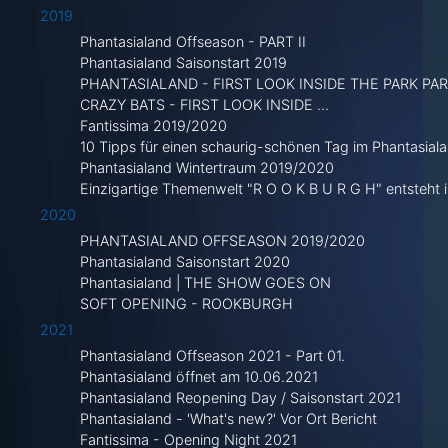
2019
Phantasialand Offseason - PART II
Phantasialand Saisonstart 2019
PHANTASIALAND - FIRST LOOK INSIDE THE PARK PART
CRAZY BATS - FIRST LOOK INSIDE ...
Fantissima 2019/2020
10 Tipps für einen schaurig-schönen Tag im Phantasiala
Phantasialand Wintertraum 2019/2020
Einzigartige Themenwelt "R O O K B U R G H" entsteht 
2020
PHANTASIALAND OFFSEASON 2019/2020
Phantasialand Saisonstart 2020
Phantasialand | THE SHOW GOES ON
SOFT OPENING - ROOKBURGH
2021
Phantasialand Offseason 2021 - Part 01.
Phantasialand öffnet am 10.06.2021
Phantasialand Reopening Day / Saisonstart 2021
Phantasialand - 'What's new?' Vor Ort Bericht
Fantissima - Opening Night 2021