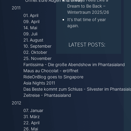
"Öffnet Eure Augen und Ohren!"
Dream to Be Back –
2011
Wintertraum 2025/26
01. April
It's that time of year
09. April
again.
14. Mai
09. Juli
21. August
LATEST POSTS:
10. September
02. Oktober
25. November
Fantissima - Die große Abendshow im Phantasialand
Maus au Chocolat - eröffnet
RideOnBlog goes to Singapore
Asia Nights 2011
Das Beste kommt zum Schluss - Silvester im Phantasial
Zeitreise - Phantasialand
2012
07. Januar
31. März
22. April
26. Mai