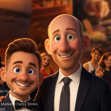
m Glas.🥂
Market • Fancy Drinks
gh!