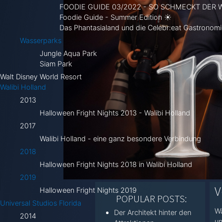
FOODIE GUIDE 03/2022 - SO SCHMECKT DER
Foodie Guide - Summer Edition ☀
Das Phantasialand und die Celebr:eat Gastronomie
Wasserparks
Jungle Aqua Park
Siam Park
Walt Disney World Resort
Walibi Holland
2013
Halloween Fright Nights 2013 - Walibi Holland
2017
Walibi Holland - eine ganz besondere Verbindung
2018
Halloween Fright Nights 2018 in Walibi Holland
2019
V
Halloween Fright Nights 2019
POPULAR POSTS:
Universal Studios Florida
Wä
Der Architekt hinter den
2014
un