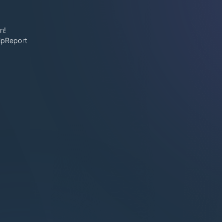
n!
ipReport